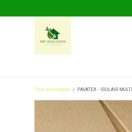
Se rendre au contenu
MP ISOLATION ECOLOG
Tous les produits
PAVATEX - ISOLAIR MULTI 