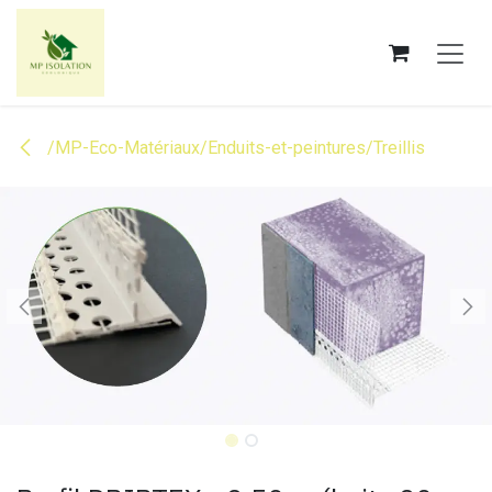
Se rendre au contenu
/MP-Eco-Matériaux/Enduits-et-peintures/Treillis