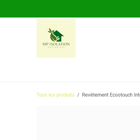
Se rendre au contenu
MP ISOLATION ECOLOG
Tous les produits
Revêtement Ecootouch In