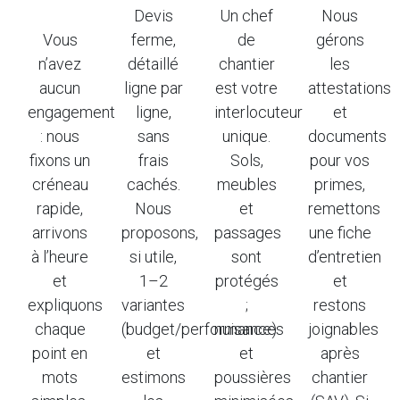
Devis
Un chef
Nous
Vous
ferme,
de
gérons
n’avez
détaillé
chantier
les
aucun
ligne par
est votre
attestations
engagement
ligne,
interlocuteur
et
: nous
sans
unique.
documents
fixons un
frais
Sols,
pour vos
créneau
cachés.
meubles
primes,
rapide,
Nous
et
remettons
arrivons
proposons,
passages
une fiche
à l’heure
si utile,
sont
d’entretien
et
1–2
protégés
et
expliquons
variantes
;
restons
chaque
(budget/performance)
nuisances
joignables
point en
et
et
après
mots
estimons
poussières
chantier