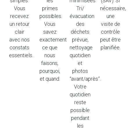
simples.
les
minimisées.
(SAV). Si
Vous
primes
Tri/
nécessaire,
recevez
possibles.
évacuation
une
un retour
Vous
des
visite de
clair
savez
déchets
contrôle
avec nos
exactement
prévue,
peut être
constats
ce que
nettoyage
planifiée.
essentiels.
nous
quotidien
faisons,
et
pourquoi,
photos
et quand.
“avant/après”.
Votre
quotidien
reste
possible
pendant
les