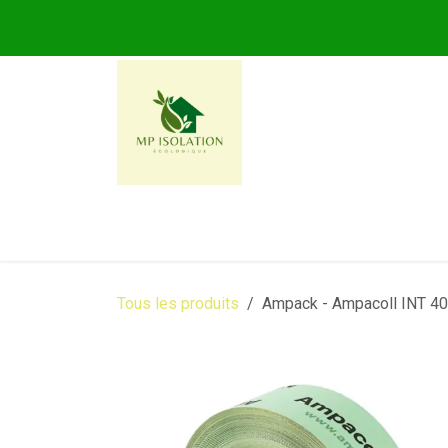
Se rendre au contenu
MP ISOLATION ECOLOG
Tous les produits
Ampack - Ampacoll INT 40m