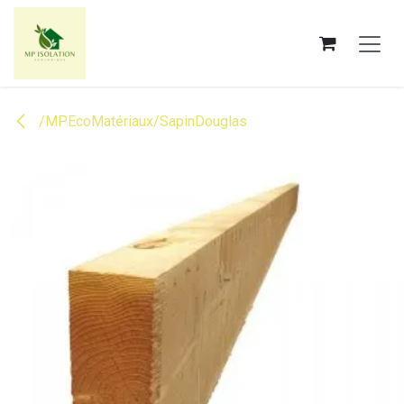
Se rendre au contenu
/MPEcoMatériaux/SapinDouglas