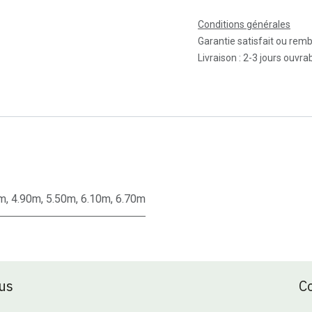
Conditions générales
Garantie satisfait ou rem
Livraison : 2-3 jours ouvra
5m
,
4.90m
,
5.50m
,
6.10m
,
6.70m
us
C