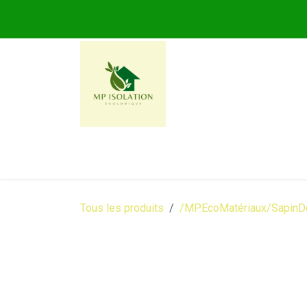
Se rendre au contenu
MP ISOLATION ECOLOG
Tous les produits
/MPEcoMatériaux/SapinD