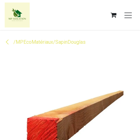
Se rendre au contenu
/MPEcoMatériaux/SapinDouglas