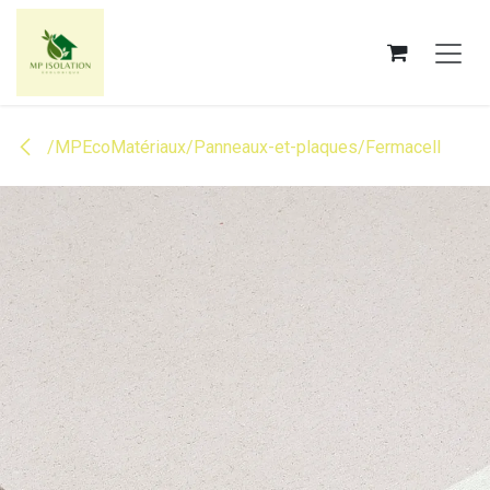
Se rendre au contenu
/MPEcoMatériaux/Panneaux-et-plaques/Fermacell