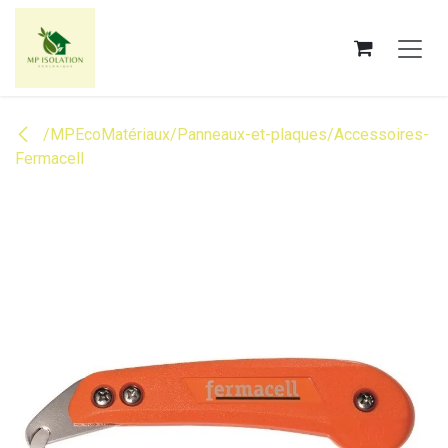
Se rendre au contenu
/MPEcoMatériaux/Panneaux-et-plaques/Accessoires-
Fermacell