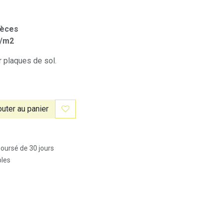
ièces
s/m2
 plaques de sol.
uter au panier
boursé de 30 jours
bles