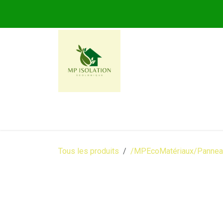
Se rendre au contenu
MP ISOLATION ECOLOG
Tous les produits
/MPEcoMatériaux/Panneau