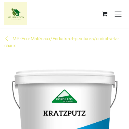
Se rendre au contenu
MP-Eco-Matériaux/Enduits-et-peintures/enduit-à-la-
chaux