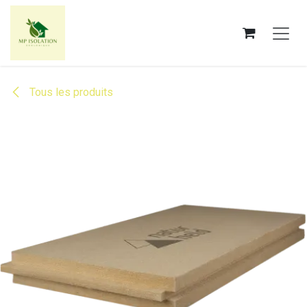
Se rendre au contenu
Tous les produits