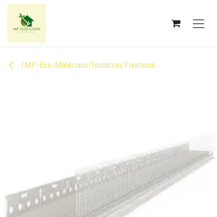
Se rendre au contenu
/MP-Eco-Matériaux/Isolation/Fixations