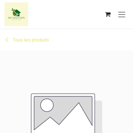
Se rendre au contenu
Tous les produits