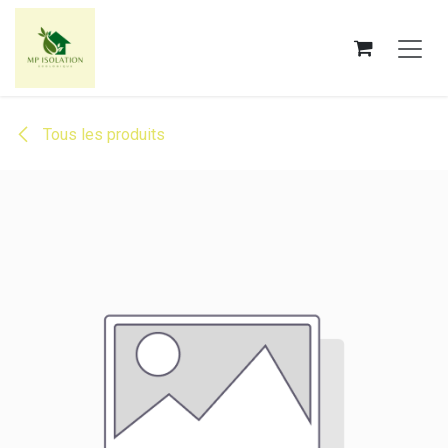
Se rendre au contenu
Tous les produits