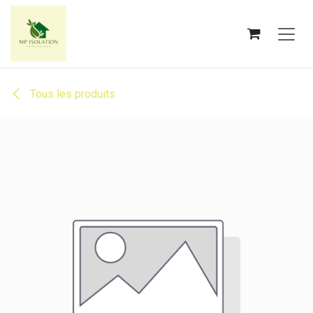
Se rendre au contenu
Tous les produits