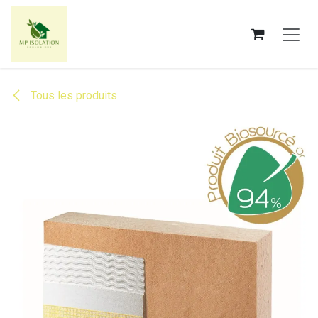
Se rendre au contenu
Tous les produits