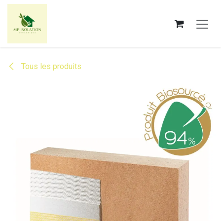
Se rendre au contenu
Tous les produits