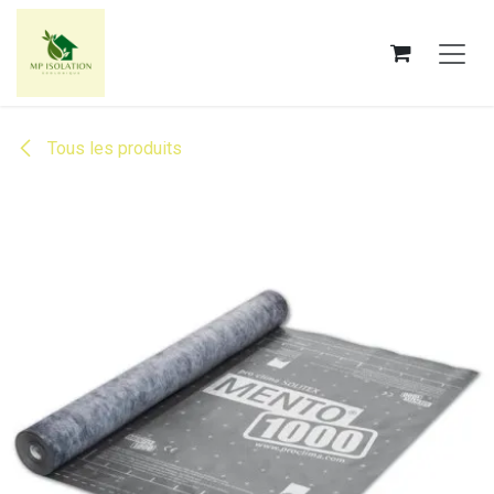
Se rendre au contenu
Tous les produits