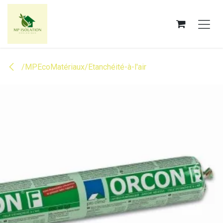
Se rendre au contenu
/MPEcoMatériaux/Etanchéité-à-l'air