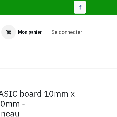
Se connecter
Mon panier
MP Eco Matériaux
SIC board 10mm x
00mm -
nneau