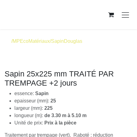
Se rendre au contenu
/MPEcoMatériaux/SapinDouglas
Sapin 25x225 mm TRAITÉ PAR
TREMPAGE +2 jours
essence:
Sapin
epaisseur (mm):
25
largeur (mm):
225
longueur (m):
de 3.30 m à 5.10 m
Unité de prix:
Prix à la pièce
Traitement par trempage (vert). Raboté : réduction