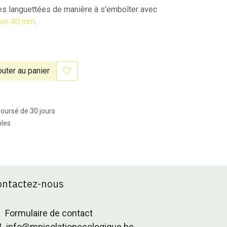
ées languettées de manière à s'emboîter avec
loor 40 mm
.
uter au panier
boursé de 30 jours
bles
ontactez-nous
Formulaire de contact
info@mpisolationecologique.be