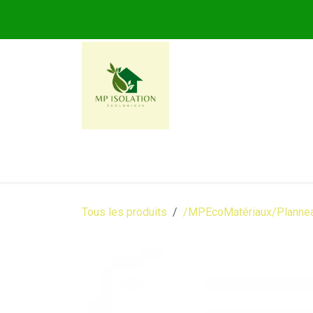
Se rendre au contenu
MP ISOLATION ECOLOG
Tous les produits
/MPEcoMatériaux/Plannea