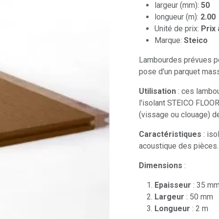
largeur (mm):
50
longueur (m):
2.00
Unité de prix:
Prix 
Marque:
Steico
Lambourdes prévues pour
pose d'un parquet mass
Utilisation
: ces lambo
l'isolant STEICO FLOOR
(vissage ou clouage) d
Caractéristiques
: is
acoustique des pièces.
Dimensions
:
Epaisseur
: 35 m
Largeur
: 50 mm
Longueur
: 2 m