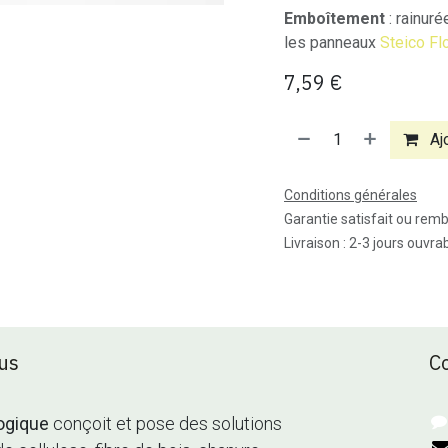
Emboîtement
: rainur
les panneaux
Steico F
7,59
€
Ajo
Conditions générales
Garantie satisfait ou rem
Livraison : 2-3 jours ouvra
us
C
ogique
conçoit et pose des solutions