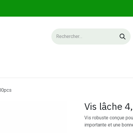
IQUE
SERVICES
NEWS
CONTACT
800pcs
Vis lâche 
Vis robuste conçue pou
importante et une bonn