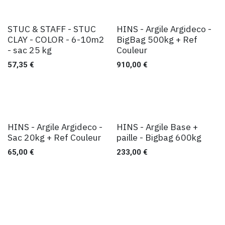
STUC & STAFF - STUC
HINS - Argile Argideco -
CLAY - COLOR - 6-10m2
BigBag 500kg + Ref
- sac 25 kg
Couleur
57,35
€
910,00
€
HINS - Argile Argideco -
HINS - Argile Base +
Sac 20kg + Ref Couleur
paille - Bigbag 600kg
65,00
€
233,00
€