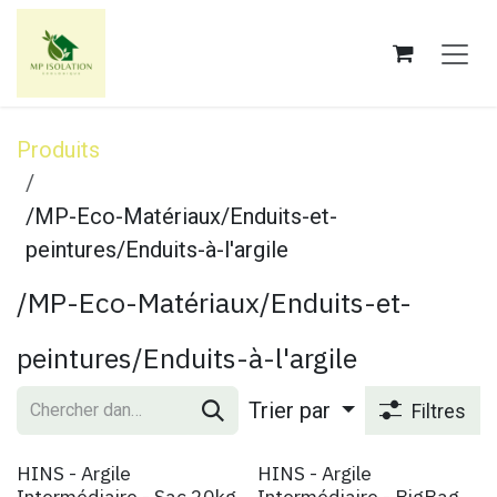
Se rendre au contenu
Produits
/MP-Eco-Matériaux/Enduits-et-
peintures/Enduits-à-l'argile
/MP-Eco-Matériaux/Enduits-et-
peintures/Enduits-à-l'argile
Trier par
Filtres
HINS - Argile
HINS - Argile
Intermédiaire - Sac 20kg
Intermédiaire - BigBag