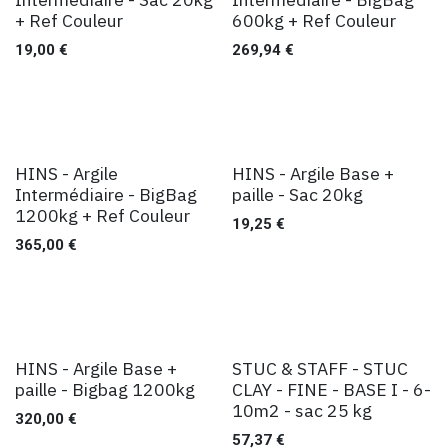
+ Ref Couleur
600kg + Ref Couleur
19,00
€
269,94
€
HINS - Argile
HINS - Argile Base +
Intermédiaire - BigBag
paille - Sac 20kg
1200kg + Ref Couleur
19,25
€
365,00
€
HINS - Argile Base +
STUC & STAFF - STUC
paille - Bigbag 1200kg
CLAY - FINE - BASE I - 6-
10m2 - sac 25 kg
320,00
€
57,37
€