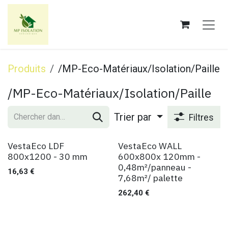
Se rendre au contenu
Produits
/MP-Eco-Matériaux/Isolation/Paille
/MP-Eco-Matériaux/Isolation/Paille
Trier par
Filtres
VestaEco LDF
VestaEco WALL
800x1200 - 30 mm
600x800x 120mm -
0,48m²/panneau -
16,63
€
7,68m²/ palette
262,40
€