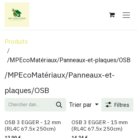
Se rendre au contenu
Produits
/MPEcoMatériaux/Panneaux-et-plaques/OSB
/MPEcoMatériaux/Panneaux-et-
plaques/OSB
Trier par
Filtres
OSB 3 EGGER - 12 mm
OSB 3 EGGER - 15 mm
(RL4C 67.5x 250cm)
(RL4C 67.5x 250cm)
12,00
€
14,24
€