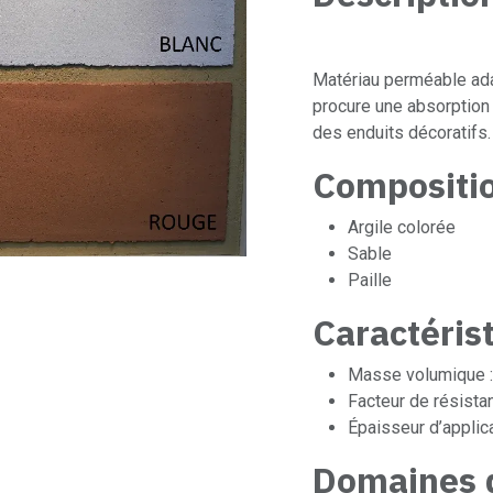
Matériau perméable ada
procure une absorption
des enduits décoratifs.
Compositi
Argile colorée
Sable
Paille
Caractéris
Masse volumique :
Facteur de résistan
Épaisseur d’applica
Domaines d