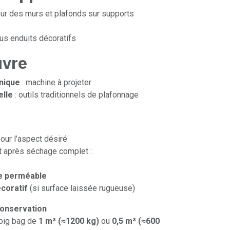
ur des murs et plafonds sur supports
us enduits décoratifs
uvre
nique
: machine à projeter
elle
: outils traditionnels de plafonnage
pour l’aspect désiré
t après séchage complet :
e perméable
écoratif
(si surface laissée rugueuse)
conservation
 big bag de
1 m³ (≈1200 kg)
ou
0,5 m³ (≈600