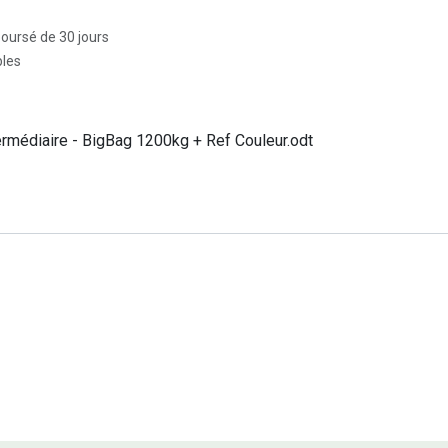
boursé de 30 jours
bles
ermédiaire - BigBag 1200kg + Ref Couleur.odt