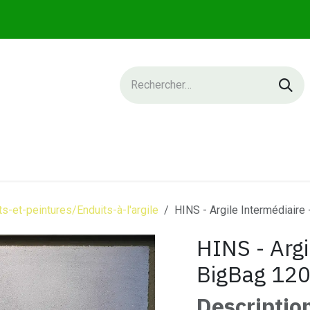
IQUE
SERVICES
NEWS
CONTACT
-et-peintures/Enduits-à-l'argile
HINS - Argile Intermédiaire
HINS - Argi
BigBag 120
Descriptio