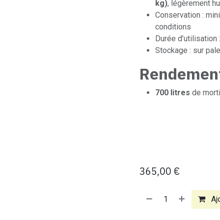
kg)
, légèrement h
Conservation : mi
conditions
Durée d’utilisation
Stockage : sur palet
Rendemen
700 litres
de morti
365,00
€
Ajo